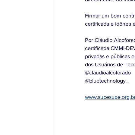
Firmar um bom contr
certificada e idônea
Por Cláudio Alcofora
certificada CMMI-DEV
privadas e públicas 
dos Usuários de Tec
@claudioalcoforado
@bluetechnology_
www.sucesupe.org.b