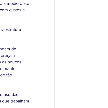
, a médio e até 
 com custos e 
raestrutura 
endam de 
fereçam 
o as poucos 
de manter 
do tão 
o uso das 
s que trabalham 