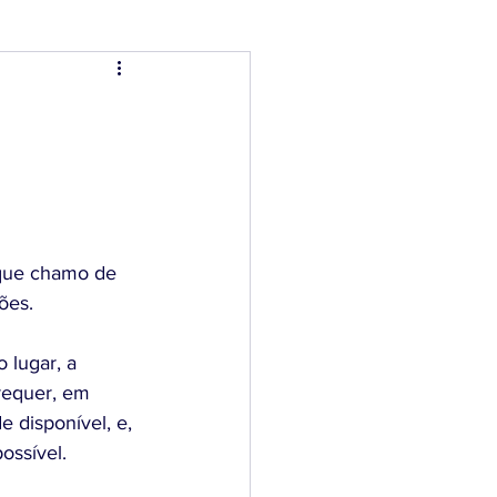
 que chamo de
ões.
 lugar, a 
 requer, em 
e disponível, e, 
ossível.