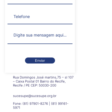
Enviar
Rua Domingos José martins,75 – sl 107
– Caixa Postal 01 Bairro do Recife,
Recife / PE CEP:
50030-200
sucesupe@sucesupe.org.br
Fone:
(81) 97901-8276
|
(81) 99161-
5971