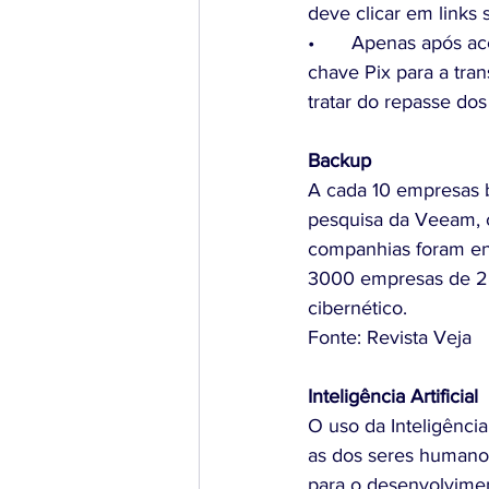
deve clicar em links 
•	Apenas após acessar o sistema e somente no caso de pedir o resgate sem indicar uma 
chave Pix para a tran
tratar do repasse dos
Backup
A cada 10 empresas b
pesquisa da Veeam, 
companhias foram ent
3000 empresas de 28 
cibernético.
Fonte: Revista Veja
Inteligência Artificial
O uso da Inteligência
as dos seres humanos
para o desenvolvimen