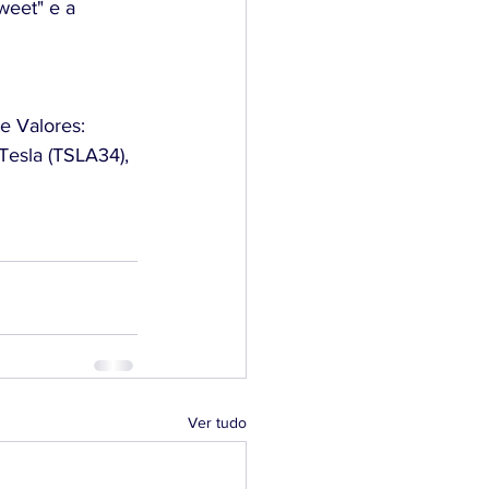
weet" e a 
e Valores:
esla (TSLA34), 
Ver tudo