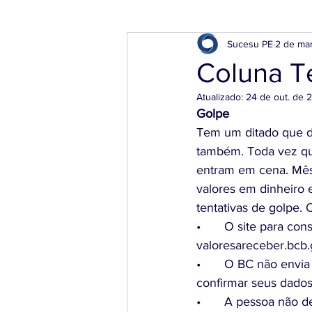
Sucesu PE
2 de ma
Coluna T
Atualizado:
24 de out. de 
Golpe
Tem um ditado que d
também. Toda vez que
entram em cena. Mês 
valores em dinheiro 
tentativas de golpe.
•	O site para consulta ao dinheiro esquecido e para solicitação de valores é 
valoresareceber.bcb.
•	O BC não envia links e não entra em contato para tratar sobre valores a receber ou para 
confirmar seus dados
•	A pessoa não deve fazer qualquer tipo de pagamento para ter acesso aos valores e nem 