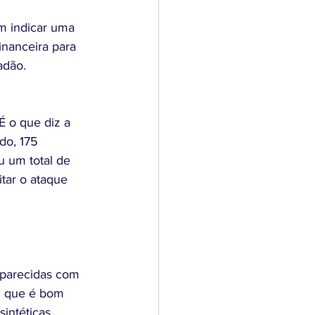
inanceira para 
adão.
 o que diz a 
do, 175 
u um total de 
tar o ataque 
s parecidas com 
O que é bom 
intéticas 