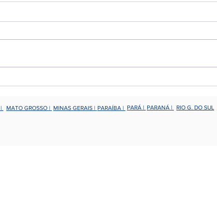
Sílvio Meira fala sobre
Rica
Economia Digital no
Conn
Connection
PARÁ |
PARANÁ |
RIO G. DO SUL
 |
MATO GROSSO |
MINAS GERAIS |
PARAÍBA |
Sociedade dos Usuários de Tecnologia