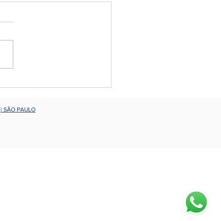
rdo Yogui encerra o
ection Experience
| SÃO PAULO