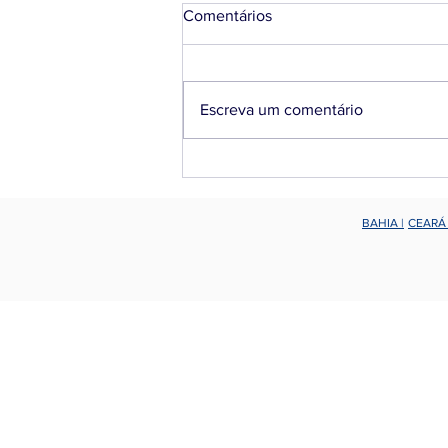
Comentários
Escreva um comentário
A segurança da informação
também depende de você
BAHIA |
CEARÁ
Home
© 2020 - 
Quem Somos
Blog Sucesu PE Tech
Patrocinadores
Benefícios
Associe-se
Contato