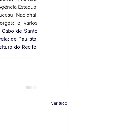
Agência Estadual 
cesu Nacional, 
rges; e vários 
o Cabo de Santo 
ia; de Paulista, 
tura do Recife, 
Ver tudo