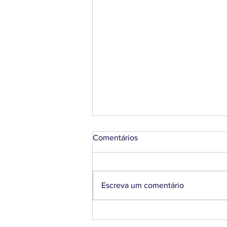
Comentários
Escreva um comentário
Associados da SUCESU-PE
têm 40% de desconto no