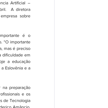
ia Artificial – 
l.  A diretora 
empresa sobre 
mportante é o 
. “O importante 
, mas é preciso 
dificuldade em 
oje a educação 
 Eslovênia e a 
r na preparação 
fissionais e os 
s de Tecnologia 
derico Amâncio, 