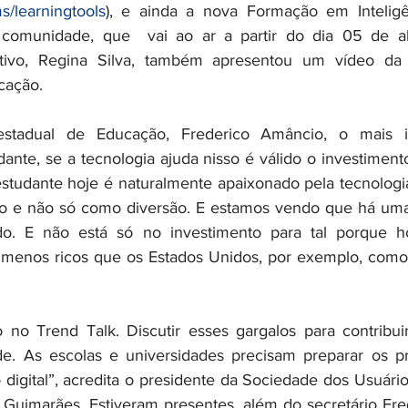
s/learningtools
), e ainda a nova Formação em Inteligênc
 comunidade, que  vai ao ar a partir do dia 05 de abri
tivo, Regina Silva, também apresentou um vídeo da 
ação.     
estadual de Educação, Frederico Amâncio, o mais i
ante, se a tecnologia ajuda nisso é válido o investimento
studante hoje é naturalmente apaixonado pela tecnologia
do e não só como diversão. E estamos vendo que há uma 
o. E não está só no investimento para tal porque h
menos ricos que os Estados Unidos, por exemplo, como a
 no Trend Talk. Discutir esses gargalos para contribui
e. As escolas e universidades precisam preparar os pro
digital”, acredita o presidente da Sociedade dos Usuário
Guimarães. Estiveram presentes, além do secretário Fre