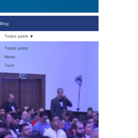
Blog
Todos posts
Todos posts
News
Tech
Eventos
Social
Coluna Tech