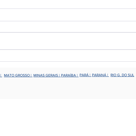
Sílvio Meira fala sobre
Rica
Economia Digital no
Conn
Connection
PARÁ |
PARANÁ |
RIO G. DO SUL
 |
MATO GROSSO |
MINAS GERAIS |
PARAÍBA |
Sociedade dos Usuários de Tecnologia