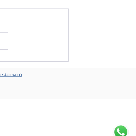
rdo Yogui encerra o
ection Experience
| SÃO PAULO